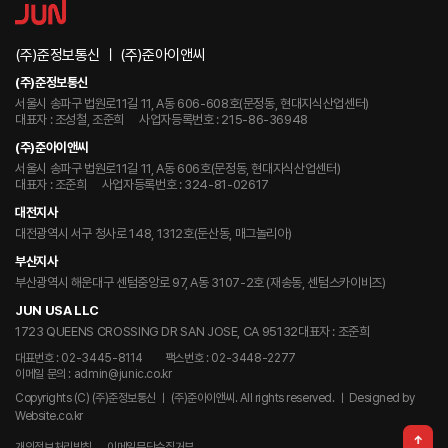
(주)준정보통신 ㅣ (주)준아이앤씨
(주)준정보통신
서울시 송파구 법원로11길 11, A동 606-608호(문정동, 현대지식산업센터)
대표자 : 조성철, 조준희
사업자등록번호 : 215-86-36948
(주)준아이앤씨
서울시 송파구 법원로11길 11, A동 606호(문정동, 현대지식산업센터)
대표자 : 조준희
사업자등록번호 : 324-81-02617
대전지사
대전광역시 서구 청사로 148, 1312호(둔산동, 매그놀리아)
부산지사
부산광역시 해운대구 센텀중앙로 97, A동 3107-2호 (재송동, 센텀스카이비즈)
JUN USA LLC
1723 QUEENS CROSSING DR SAN JOSE, CA 95132
대표자 : 조준희
대표번호 : 02-3445-8114
팩스번호 : 02-3448-2277
이메일 문의 : admin@junic.co.kr
Copyrights (C) (주)준정보통신 ㅣ (주)준아이앤씨. All rights reserved.
ㅣ Designed by
Website.co.kr
개인정보처리방침
이메일무단수집거부