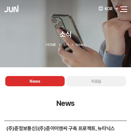
KOR
소식
HOME
소식
News
News
자료실
News
(주)준정보통신|(주)준아이앤씨 구축 프로젝트, 뉴타닉스