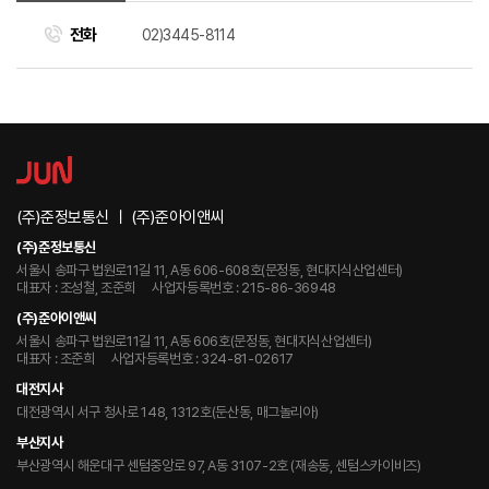
전화
02)3445-8114
(주)준정보통신 ㅣ (주)준아이앤씨
(주)준정보통신
서울시 송파구 법원로11길 11, A동 606-608호(문정동, 현대지식산업센터)
대표자 : 조성철, 조준희
사업자등록번호 : 215-86-36948
(주)준아이앤씨
서울시 송파구 법원로11길 11, A동 606호(문정동, 현대지식산업센터)
대표자 : 조준희
사업자등록번호 : 324-81-02617
대전지사
1723 QUEENS CROSSING DR SAN JOSE, CA
대전광역시 서구 청사로 148, 1312호(둔산동, 매그놀리아)
주소
95132
100m
100m
부산지사
부산광역시 해운대구 센텀중앙로 97, A동 3107-2호 (재송동, 센텀스카이비즈)
길찾기
길찾기
전화
1-800-829-4933