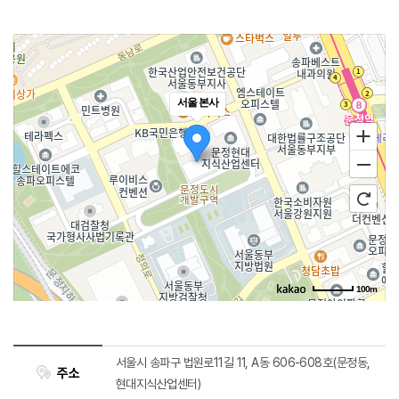
100m
길찾기
서울시 송파구 법원로11길 11, A동 606-608호(문정동,
주소
현대지식산업센터)